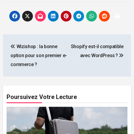
Navigation
Wizishop : la bonne
Shopify est-il compatible
de
option pour son premier e-
avec WordPress ?
l’article
commerce ?
Poursuivez Votre Lecture