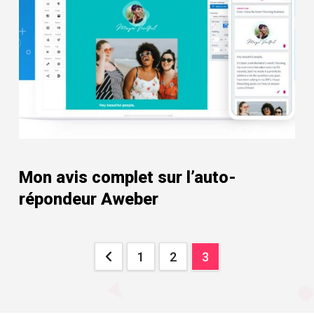
Mon avis complet sur l’auto-
répondeur Aweber
Pagination
1
2
3
des
publications