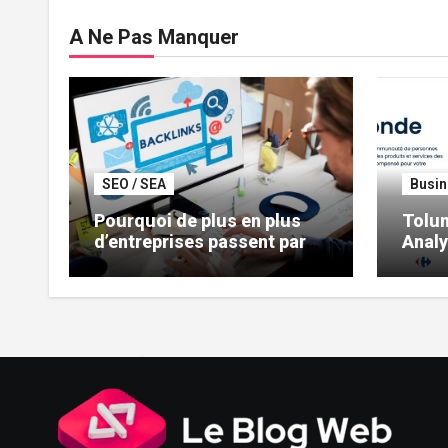
A Ne Pas Manquer
SEO / SEA
Busin
Pourquoi de plus en plus
Tolun
d’entreprises passent par
Analy
une plateforme de
d’exp
netlinking ?