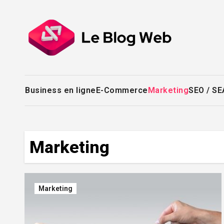
Skip
to
content
Business en ligne
E-Commerce
Marketing
SEO / SE
Marketing
Marketing