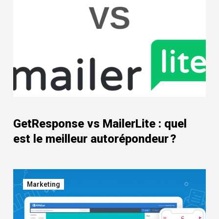
GetResponse vs MailerLite : quel
est le meilleur autorépondeur ?
Marketing